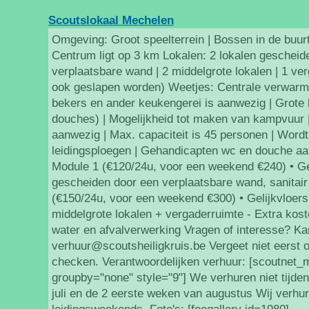
Scoutslokaal Mechelen
Omgeving: Groot speelterrein | Bossen in de buurt 
Centrum ligt op 3 km Lokalen: 2 lokalen gescheid
verplaatsbare wand | 2 middelgrote lokalen | 1 ve
ook geslapen worden) Weetjes: Centrale verwarmi
bekers en ander keukengerei is aanwezig | Grote 
douches) | Mogelijkheid tot maken van kampvuur |
aanwezig | Max. capaciteit is 45 personen | Wordt
leidingsploegen | Gehandicapten wc en douche aa
Module 1 (€120/24u, voor een weekend €240) • Gel
gescheiden door een verplaatsbare wand, sanitai
(€150/24u, voor een weekend €300) • Gelijkvloer
middelgrote lokalen + vergaderruimte - Extra kosten
water en afvalverwerking Vragen of interesse? Ka
verhuur@scoutsheiligkruis.be Vergeet niet eerst 
checken. Verantwoordelijken verhuur: [scoutnet
groupby="none" style="9"] We verhuren niet tijde
juli en de 2 eerste weken van augustus Wij verhur