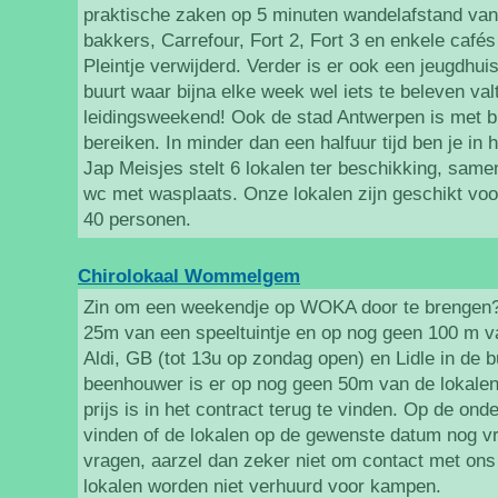
praktische zaken op 5 minuten wandelafstand van o
bakkers, Carrefour, Fort 2, Fort 3 en enkele cafés z
Pleintje verwijderd. Verder is er ook een jeugdhuis
buurt waar bijna elke week wel iets te beleven val
leidingsweekend! Ook de stad Antwerpen is met b
bereiken. In minder dan een halfuur tijd ben je in 
Jap Meisjes stelt 6 lokalen ter beschikking, sam
wc met wasplaats. Onze lokalen zijn geschikt vo
40 personen.
Chirolokaal Wommelgem
Zin om een weekendje op WOKA door te brengen? 
25m van een speeltuintje en op nog geen 100 m va
Aldi, GB (tot 13u op zondag open) en Lidle in de 
beenhouwer is er op nog geen 50m van de lokalen
prijs is in het contract terug te vinden. Op de on
vinden of de lokalen op de gewenste datum nog vrij
vragen, aarzel dan zeker niet om contact met ons
lokalen worden niet verhuurd voor kampen.