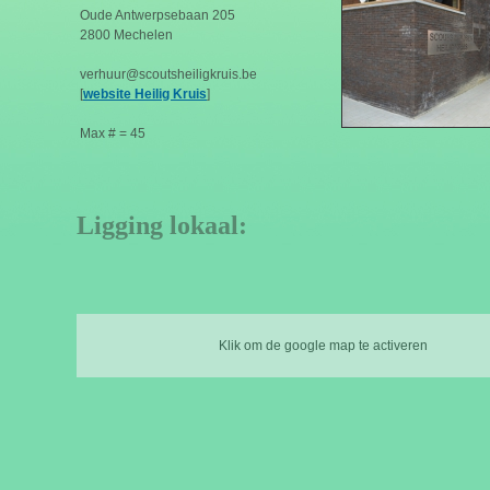
Oude Antwerpsebaan 205
2800 Mechelen
verhuur@scoutsheiligkruis.be
[
website Heilig Kruis
]
Max # = 45
Ligging lokaal:
Klik om de google map te activeren