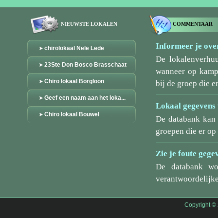
NIEUWSTE LOKALEN
COMMENTAAR
Informeer je over
chirolokaal Nele Lede
De lokalenverhu
23Ste Don Bosco Brasschaat
wanneer op kamp/
Chiro lokaal Borgloon
bij de groep die er
Geef een naam aan het loka...
Lokaal gegevens 
Chiro lokaal Bouwel
De databank kan 
groepen die er o
Zie je foute gege
De databank wo
verantwoordelijke
Copyright ©