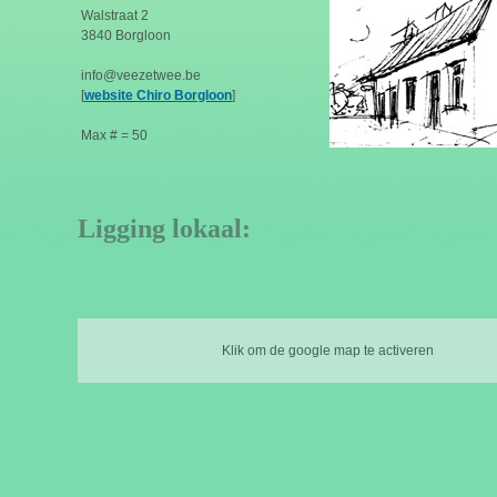
Walstraat 2
3840 Borgloon
info@veezetwee.be
[
website Chiro Borgloon
]
Max # = 50
Ligging lokaal:
Klik om de google map te activeren