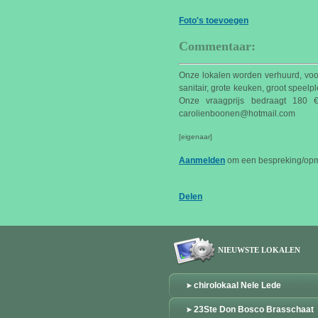
Foto's toevoegen
Commentaar:
Onze lokalen worden verhuurd, voo
sanitair, grote keuken, groot speel
Onze vraagprijs bedraagt 180 €
carolienboonen@hotmail.com
[eigenaar]
Aanmelden
om een bespreking/opme
Delen
NIEUWSTE LOKALEN
chirolokaal Nele Lede
23Ste Don Bosco Brasschaat