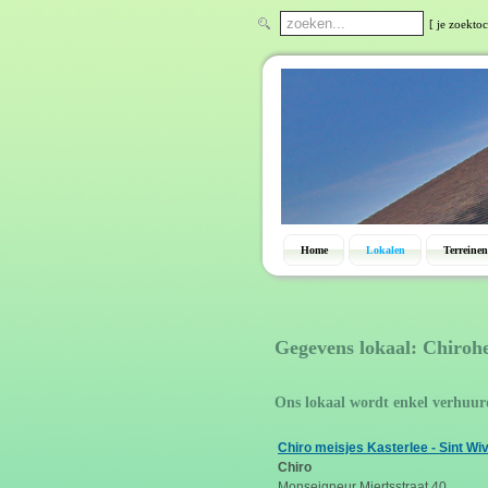
[ je zoektoc
Home
Lokalen
Terreinen
Gegevens lokaal: Chiroh
Ons lokaal wordt enkel verhuur
Chiro meisjes Kasterlee - Sint Wi
Chiro
Monseigneur Miertsstraat 40