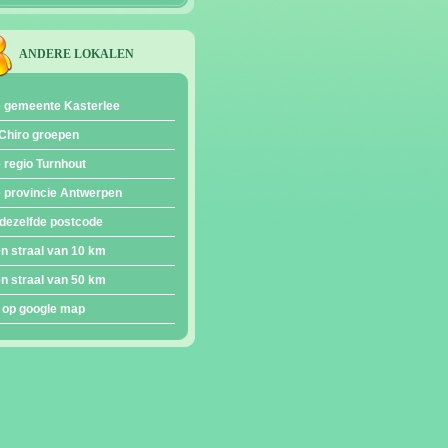
ANDERE LOKALEN
e gemeente Kasterlee
Chiro groepen
e regio Turnhout
e provincie Antwerpen
dezelfde postcode
en straal van 10 km
en straal van 50 km
 op google map