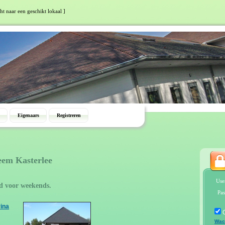
ht naar een geschikt lokaal ]
Eigenaars
Registreren
eem Kasterlee
Use
d voor weekends.
Pas
vina
Wac