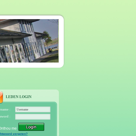
LEDEN LOGIN
rname :
sword :
Onthou me
htwoord vergeten?