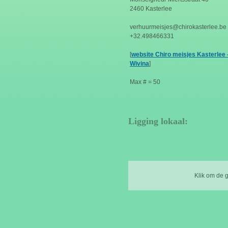
2460 Kasterlee
verhuurmeisjes@chirokasterlee.be
+32.498466331
[
website Chiro meisjes Kasterlee -
Wivina
]
Max # = 50
Ligging lokaal:
Klik om de 