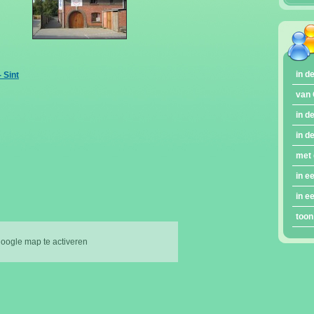
in d
 Sint
van 
in d
in d
met 
in e
in e
toon
google map te activeren