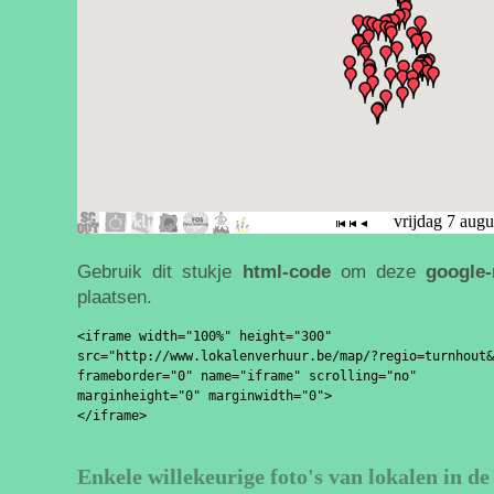
Gebruik dit stukje
html-code
om deze
google
plaatsen.
<iframe width="100%" height="300" 

src="http://www.lokalenverhuur.be/map/?regio=turnhout&
frameborder="0" name="iframe" scrolling="no" 

marginheight="0" marginwidth="0">

Enkele willekeurige foto's van lokalen in d