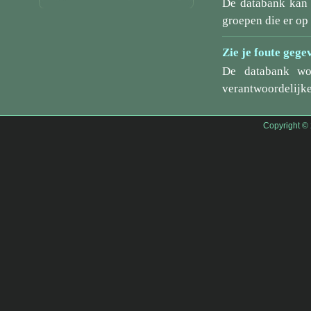
De databank kan 
groepen die er o
Zie je foute gege
De databank wo
verantwoordelijke
Copyright ©