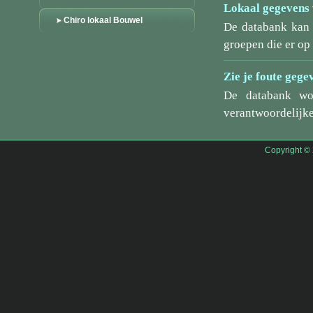
Lokaal gegevens 
Chiro lokaal Bouwel
De databank kan 
groepen die er o
Zie je foute gege
De databank wo
verantwoordelijke
Copyright ©