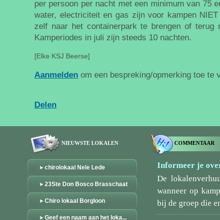
per persoon per nacht met een minimum van 75 eu
water, electriciteit en gas zijn voor kampen NIET
zelf naar het containerpark te brengen of terug
Kamperiodes in juli zijn steeds 10 nachten.
[Elke KSJ Beerse]
Aanmelden
om een bespreking/opmerking toe te 
Delen
NIEUWSTE LOKALEN
COMMENTAAR
Informeer je over
chirolokaal Nele Lede
De lokalenverhu
23Ste Don Bosco Brasschaat
wanneer op kamp/
Chiro lokaal Borgloon
bij de groep die er
Geef een naam aan het loka...