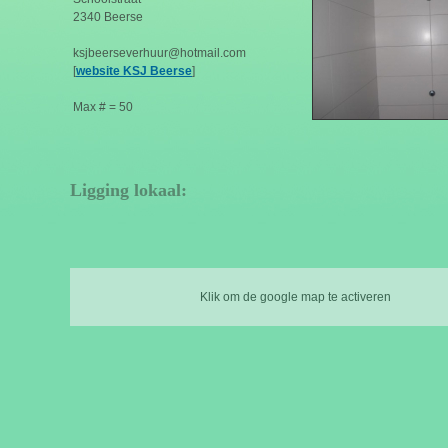
2340 Beerse
ksjbeerseverhuur@hotmail.com
[
website KSJ Beerse
]
Max # = 50
Ligging lokaal:
Klik om de google map te activeren