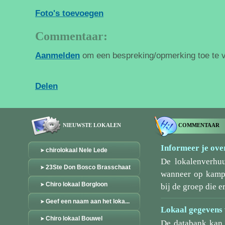
Foto's toevoegen
Commentaar:
Aanmelden
om een bespreking/opmerking toe te 
Delen
NIEUWSTE LOKALEN
COMMENTAAR
Informeer je over
chirolokaal Nele Lede
De lokalenverhu
23Ste Don Bosco Brasschaat
wanneer op kamp/
Chiro lokaal Borgloon
bij de groep die er
Geef een naam aan het loka...
Lokaal gegevens 
Chiro lokaal Bouwel
De databank kan 