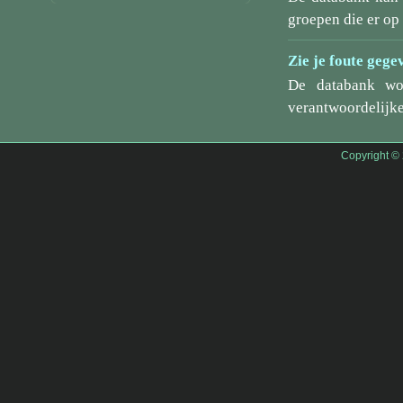
groepen die er o
Zie je foute gege
De databank wo
verantwoordelijke
Copyright ©