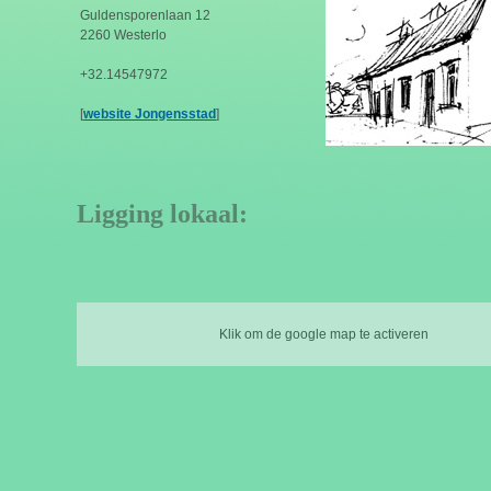
Guldensporenlaan 12
2260 Westerlo
+32.14547972
[
website Jongensstad
]
Ligging lokaal:
Klik om de google map te activeren