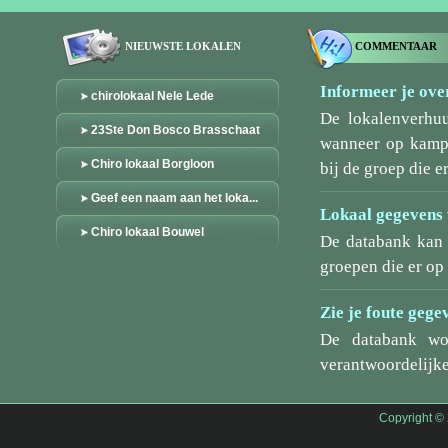
NIEUWSTE LOKALEN
COMMENTAAR
Informeer je over
chirolokaal Nele Lede
De lokalenverhu
23Ste Don Bosco Brasschaat
wanneer op kamp/
Chiro lokaal Borgloon
bij de groep die er
Geef een naam aan het loka...
Lokaal gegevens 
Chiro lokaal Bouwel
De databank kan 
groepen die er o
Zie je foute gege
De databank wo
verantwoordelijke
Copyright ©