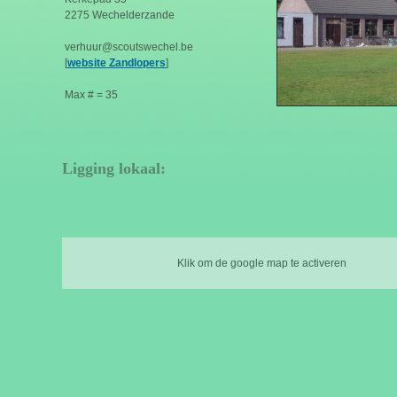
2275 Wechelderzande
verhuur@scoutswechel.be
[
website Zandlopers
]
Max # = 35
Ligging lokaal:
Klik om de google map te activeren