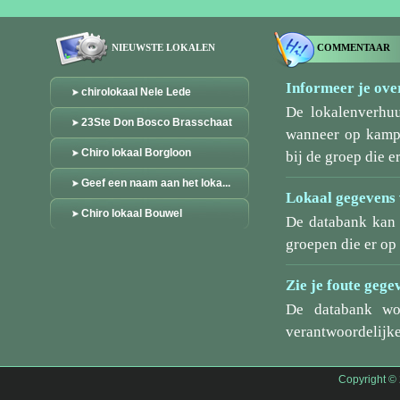
NIEUWSTE LOKALEN
COMMENTAAR
Informeer je over
chirolokaal Nele Lede
De lokalenverhu
23Ste Don Bosco Brasschaat
wanneer op kamp/
Chiro lokaal Borgloon
bij de groep die er
Geef een naam aan het loka...
Lokaal gegevens 
Chiro lokaal Bouwel
De databank kan 
groepen die er o
Zie je foute gege
De databank wo
verantwoordelijke
Copyright ©