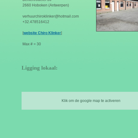
2660 Hoboken (Antwerpen)
verhuurchiroklinker@hotmail.com
+32.478516412
[
website Chiro Klinker
]
Max # = 30
Ligging lokaal:
Klik om de google map te activeren