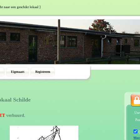
ht naar een geschikt lokaal ]
Eigenaars
Registreren
okaal Schilde
Use
ET
verhuurd.
Pas
Wac