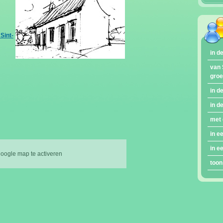
int-
in d
van 
gro
in d
in d
met 
in e
in e
google map te activeren
toon