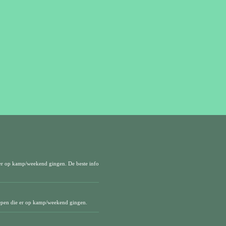
er op kamp/weekend gingen. De beste info
epen die er op kamp/weekend gingen.