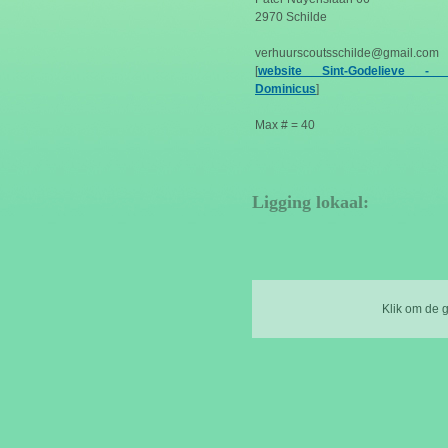
2970 Schilde
verhuurscoutsschilde@gmail.com
[
website Sint-Godelieve - S
Dominicus
]
Max # = 40
Ligging lokaal:
Klik om de 