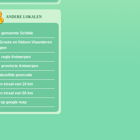
ANDERE LOKALEN
e gemeente Schilde
Scouts en Gidsen Vlaanderen
epen
e regio Antwerpen
e provincie Antwerpen
dezelfde postcode
en straal van 10 km
en straal van 50 km
 op google map