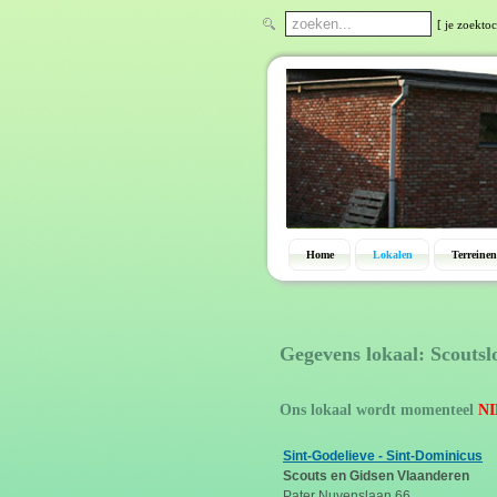
[ je zoektoc
Home
Lokalen
Terreinen
Gegevens lokaal: Scoutsl
Ons lokaal wordt momenteel
NI
Sint-Godelieve - Sint-Dominicus
Scouts en Gidsen Vlaanderen
Pater Nuyenslaan 66