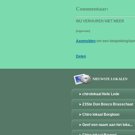
Commentaar:
WIJ VERHUREN NIET MEER
[eigenaar]
Aanmelden
om een bespreking/opme
Delen
NIEUWSTE LOKALEN
chirolokaal Nele Lede
23Ste Don Bosco Brasschaat
Chiro lokaal Borgloon
Geef een naam aan het loka...