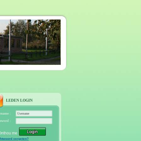
LEDEN LOGIN
rname :
sword :
Onthou me
htwoord vergeten?