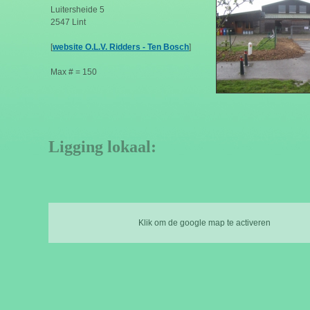
Luitersheide 5
2547 Lint
[
website O.L.V. Ridders - Ten Bosch
]
Max # = 150
Ligging lokaal:
Klik om de google map te activeren