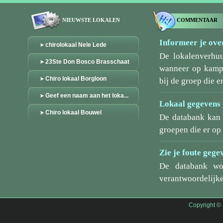
NIEUWSTE LOKALEN
COMMENTAAR
Informeer je over
chirolokaal Nele Lede
De lokalenverhu
23Ste Don Bosco Brasschaat
wanneer op kamp/
Chiro lokaal Borgloon
bij de groep die er
Geef een naam aan het loka...
Lokaal gegevens 
Chiro lokaal Bouwel
De databank kan 
groepen die er o
Zie je foute gege
De databank wo
verantwoordelijke
Copyright ©