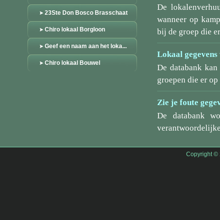
De lokalenverhu
23Ste Don Bosco Brasschaat
wanneer op kamp/
Chiro lokaal Borgloon
bij de groep die er
Geef een naam aan het loka...
Lokaal gegevens 
Chiro lokaal Bouwel
De databank kan 
groepen die er o
Zie je foute gege
De databank wo
verantwoordelijke
Copyright ©