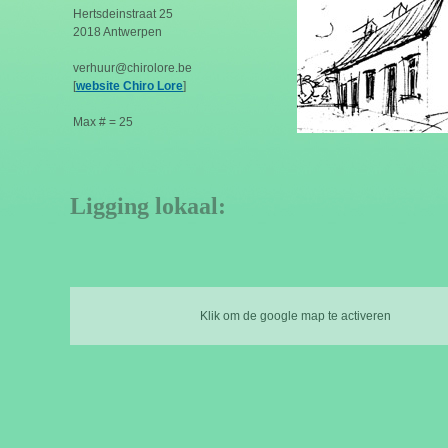
Hertsdeinstraat 25
2018 Antwerpen
verhuur@chirolore.be
[
website Chiro Lore
]
Max # = 25
Ligging lokaal:
Klik om de google map te activeren