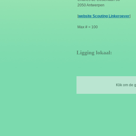
2050 Antwerpen
[
website Scouting Linkeroever
]
Max # = 100
Ligging lokaal:
Klik om de 