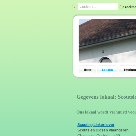
[ je zoektoc
Home
Lokalen
Terreinen
Gegevens lokaal: Scouts
Ons lokaal wordt verhuurd voo
Scouting Linkeroever
Scouts en Gidsen Vlaanderen
Charles de Costerlaan 50