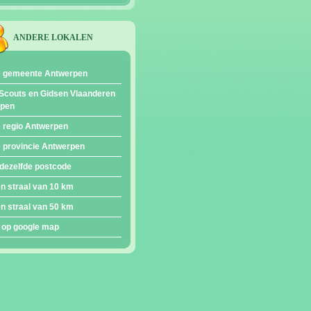
ANDERE LOKALEN
e gemeente Antwerpen
Scouts en Gidsen Vlaanderen
epen
e regio Antwerpen
e provincie Antwerpen
dezelfde postcode
en straal van 10 km
en straal van 50 km
 op google map