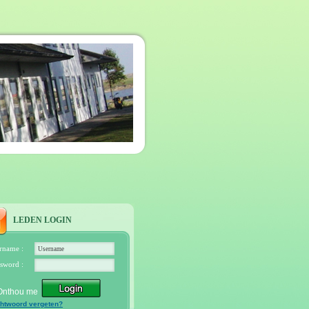
LEDEN LOGIN
rname :
sword :
Onthou me
htwoord vergeten?