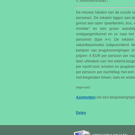
Commentaar:
De nieuwe lokalen van de scouts va
personen. De lokalen liggen aan de
grenst aan open speelterrein, bos,
Anneke” en een groen wandelp
voetgangerstunnel en zo naar het h
personen (type A+). De lokal
vakantieperiodes (uitgezonderd 
kampen van jeugdverenigingen (i
prijzen: 4 EUR per persoon per na
deel uitmaken van het erkend jeu
per nacht voor scholen en jeugdve
per persoon per nacht/dag met een
niet toegelaten fuiven, bals en ande
[eigenaar]
Aanmelden
om een bespreking/opme
Delen