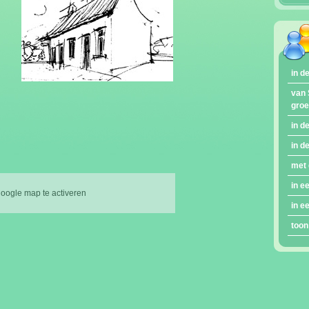
in d
van 
gro
in d
in d
met 
in e
google map te activeren
in e
toon