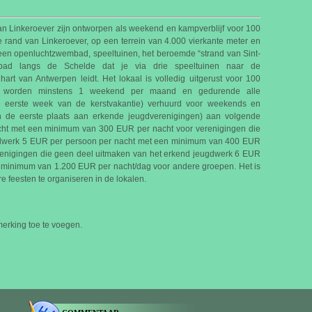
n Linkeroever zijn ontworpen als weekend en kampverblijf voor 100
 rand van Linkeroever, op een terrein van 4.000 vierkante meter en
 een openluchtzwembad, speeltuinen, het beroemde “strand van Sint-
ad langs de Schelde dat je via drie speeltuinen naar de
art van Antwerpen leidt. Het lokaal is volledig uitgerust voor 100
en worden minstens 1 weekend per maand en gedurende alle
de eerste week van de kerstvakantie) verhuurd voor weekends en
n de eerste plaats aan erkende jeugdverenigingen) aan volgende
cht met een minimum van 300 EUR per nacht voor verenigingen die
gdwerk 5 EUR per persoon per nacht met een minimum van 400 EUR
renigingen die geen deel uitmaken van het erkend jeugdwerk 6 EUR
 minimum van 1.200 EUR per nacht/dag voor andere groepen. Het is
re feesten te organiseren in de lokalen.
rking toe te voegen.