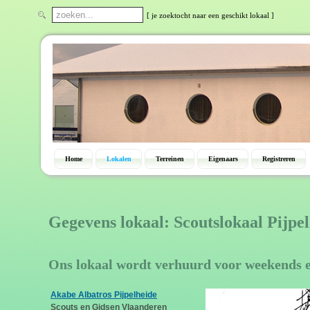
[ je zoektocht naar een geschikt lokaal ]
Home
Lokalen
Terreinen
Eigenaars
Registreren
Gegevens lokaal: Scoutslokaal Pijpel
Ons lokaal wordt verhuurd voor weekends 
Akabe Albatros Pijpelheide
Scouts en Gidsen Vlaanderen