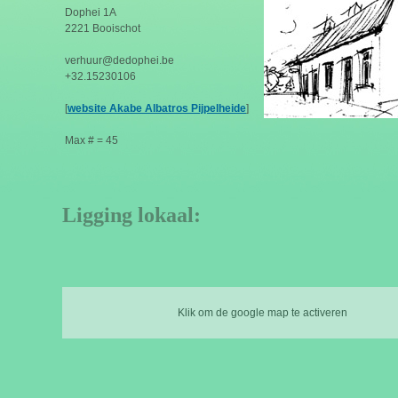
Dophei 1A
2221 Booischot
verhuur@dedophei.be
+32.15230106
[
website Akabe Albatros Pijpelheide
]
Max # = 45
Ligging lokaal:
Klik om de google map te activeren