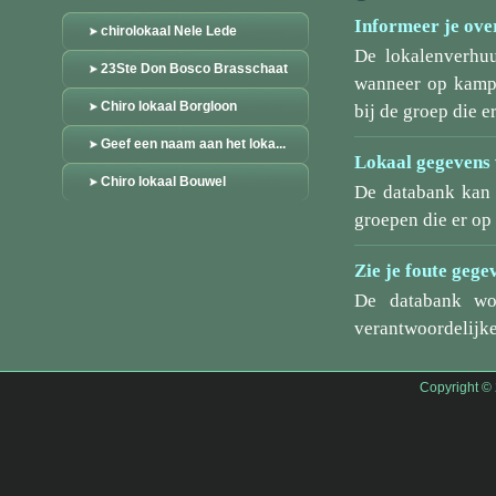
Informeer je over
chirolokaal Nele Lede
De lokalenverhu
23Ste Don Bosco Brasschaat
wanneer op kamp/
Chiro lokaal Borgloon
bij de groep die er
Geef een naam aan het loka...
Lokaal gegevens 
Chiro lokaal Bouwel
De databank kan 
groepen die er o
Zie je foute gege
De databank wo
verantwoordelijke
Copyright ©