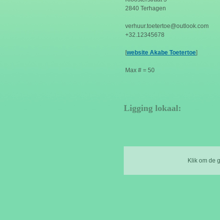
2840 Terhagen
verhuur.toetertoe@outlook.com
+32.12345678
[
website Akabe Toetertoe
]
Max # = 50
Ligging lokaal:
Klik om de 