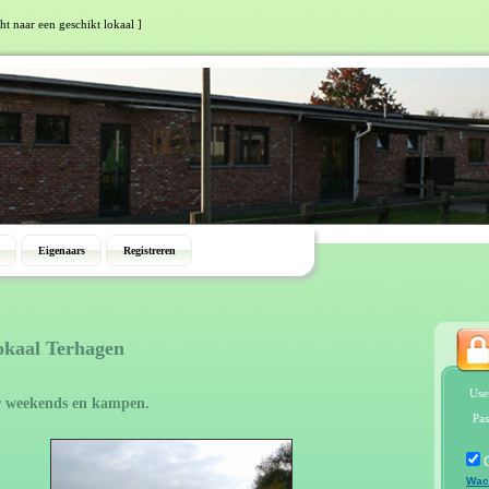
ht naar een geschikt lokaal ]
Eigenaars
Registreren
okaal Terhagen
Use
r weekends en kampen.
Pas
Wac