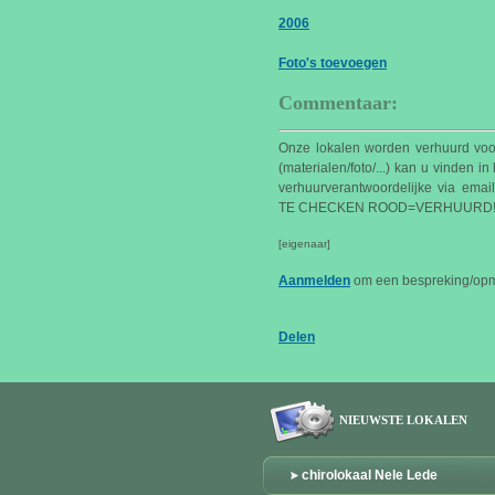
2006
Foto's toevoegen
Commentaar:
Onze lokalen worden verhuurd vo
(materialen/foto/...) kan u vinden
verhuurverantwoordelijke via em
TE CHECKEN ROOD=VERHUURD!!
[eigenaar]
Aanmelden
om een bespreking/opme
Delen
NIEUWSTE LOKALEN
chirolokaal Nele Lede