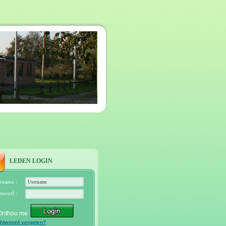
LEDEN LOGIN
rname :
sword :
Onthou me
htwoord vergeten?