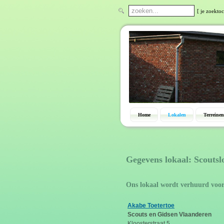
[ je zoektoc
Home
Lokalen
Terreinen
Gegevens lokaal: Scoutsl
Ons lokaal wordt verhuurd voo
Akabe Toetertoe
Scouts en Gidsen Vlaanderen
Kloosterstraat 5