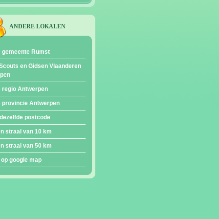
ANDERE LOKALEN
e gemeente Rumst
Scouts en Gidsen Vlaanderen
epen
e regio Antwerpen
e provincie Antwerpen
dezelfde postcode
en straal van 10 km
en straal van 50 km
 op google map