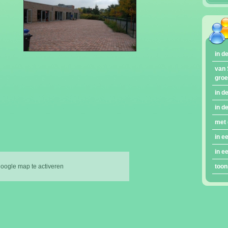
in d
van 
gro
in d
in d
met 
in e
in e
google map te activeren
toon