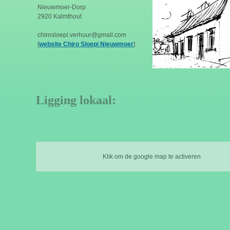
Nieuwmoer-Dorp
2920 Kalmthout
chirosloepi.verhuur@gmail.com
[
website Chiro Sloepi Nieuwmoer
]
Ligging lokaal:
Klik om de google map te activeren