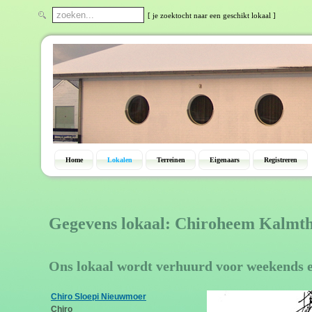
[ je zoektocht naar een geschikt lokaal ]
Home
Lokalen
Terreinen
Eigenaars
Registreren
Gegevens lokaal: Chiroheem Kalmt
Ons lokaal wordt verhuurd voor weekends 
Chiro Sloepi Nieuwmoer
Chiro