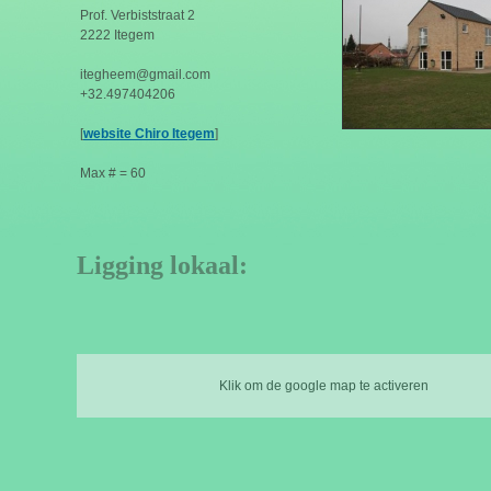
Prof. Verbiststraat 2
2222 Itegem
itegheem@gmail.com
+32.497404206
[
website Chiro Itegem
]
Max # = 60
Ligging lokaal:
Klik om de google map te activeren