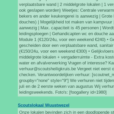
verplaatsbare wand | 2 middelgrote lokalen | 1 ve
ook geslapen worden) Weetjes: Centrale verwarmi
bekers en ander keukengerei is aanwezig | Grote 
douches) | Mogelijkheid tot maken van kampvuur |
aanwezig | Max. capaciteit is 45 personen | Wordt
leidingsploegen | Gehandicapten wc en douche aa
Module 1 (€120/24u, voor een weekend €240) • Gel
gescheiden door een verplaatsbare wand, sanitai
(€150/24u, voor een weekend €300) • Gelijkvloer
middelgrote lokalen + vergaderruimte - Extra kosten
water en afvalverwerking Vragen of interesse? Ka
verhuur@scoutsheiligkruis.be Vergeet niet eerst 
checken. Verantwoordelijken verhuur: [scoutnet
groupby="none" style="9"] We verhuren niet tijde
juli en de 2 eerste weken van augustus Wij verhur
leidingsweekends. Foto's: [foogallery id=1980]
Scoutslokaal Wuustwezel
Onze lokalen bevinden zich in een doodlopende st