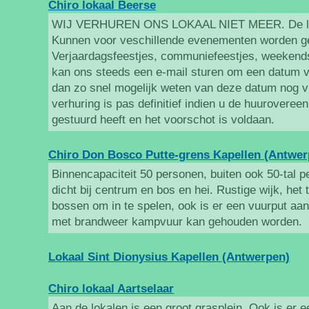
Chiro lokaal Beerse
WIJ VERHUREN ONS LOKAAL NIET MEER. De lok
Kunnen voor veschillende evenementen worden ge
Verjaardagsfeestjes, communiefeestjes, weekends
kan ons steeds een e-mail sturen om een datum va
dan zo snel mogelijk weten van deze datum nog vri
verhuring is pas definitief indien u de huurovere
gestuurd heeft en het voorschot is voldaan.
Chiro Don Bosco Putte-grens Kapellen (Antwer
Binnencapaciteit 50 personen, buiten ook 50-tal pe
dicht bij centrum en bos en hei. Rustige wijk, het 
bossen om in te spelen, ook is er een vuurput aa
met brandweer kampvuur kan gehouden worden.
Lokaal Sint Dionysius Kapellen (Antwerpen)
Chiro lokaal Aartselaar
Aan de lokalen is een groot grasplein. Ook is er