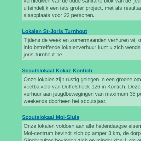
vernieuwen van de oude sanitaire blok van de 'jeu
uiteindelijk een iets groter project, met als resul
slaapplaats voor 22 personen.
Lokalen St-Joris Turnhout
Tijdens de week en zomermaanden verhuren wij on
info betreffende lokalenverhuur kunt u zich wende
joris-turnhout.be
Scoutslokaal Kokaz Kontich
Onze lokalen zijn rustig gelegen in een groene om
voetbalveld van Duffelshoek 126 in Kontich. Deze
verhuur aan jeugdbewegingen van maximum 35 per
weekends doorheen het scoutsjaar.
Scoutslokaal Mol-Sluis
Onze lokalen voldoen aan alle hedendaagse eisen 
Mol-centrum bevindt zich op amper 3 km, de dorp
Ginderbuiten bevinden zich op minder dan 1 km e