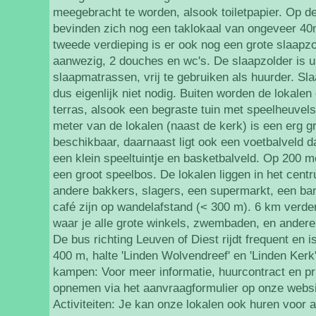
meegebracht te worden, alsook toiletpapier. Op de
bevinden zich nog een taklokaal van ongeveer 40
tweede verdieping is er ook nog een grote slaapz
aanwezig, 2 douches en wc's. De slaapzolder is uit
slaapmatrassen, vrij te gebruiken als huurder. S
dus eigenlijk niet nodig. Buiten worden de lokale
terras, alsook een begraste tuin met speelheuve
meter van de lokalen (naast de kerk) is een erg g
beschikbaar, daarnaast ligt ook een voetbalveld d
een klein speeltuintje en basketbalveld. Op 200 me
een groot speelbos. De lokalen liggen in het cen
andere bakkers, slagers, een supermarkt, een ban
café zijn op wandelafstand (< 300 m). 6 km verder
waar je alle grote winkels, zwembaden, en andere
De bus richting Leuven of Diest rijdt frequent en 
400 m, halte 'Linden Wolvendreef' en 'Linden Ker
kampen: Voor meer informatie, huurcontract en pri
opnemen via het aanvraagformulier op onze websi
Activiteiten: Je kan onze lokalen ook huren voor ac