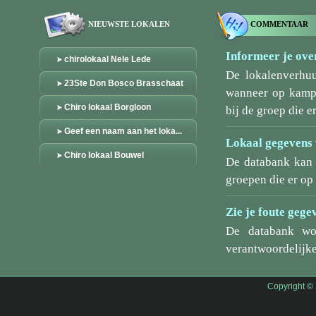
NIEUWSTE LOKALEN
COMMENTAAR
Informeer je over
chirolokaal Nele Lede
De lokalenverhu
23Ste Don Bosco Brasschaat
wanneer op kamp/
Chiro lokaal Borgloon
bij de groep die er
Geef een naam aan het loka...
Lokaal gegevens 
Chiro lokaal Bouwel
De databank kan 
groepen die er o
Zie je foute gege
De databank wo
verantwoordelijke
Copyright ©