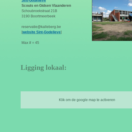
Sint-Godelieve
Scouts en Gidsen Vlaanderen
Schoubroekstraat 21B
3190 Boortmeerbeek
reservatie@kalleberg.be
[
website Sint-Godelieve
]
Max # = 45
Ligging lokaal:
Klik om de google map te activeren