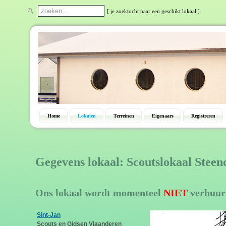
[ je zoektocht naar een geschikt lokaal ]
Home
Lokalen
Terreinen
Eigenaars
Registreren
Gegevens lokaal: Scoutslokaal Steen
Ons lokaal wordt momenteel
NIET
verhuur
Sint-Jan
Scouts en Gidsen Vlaanderen