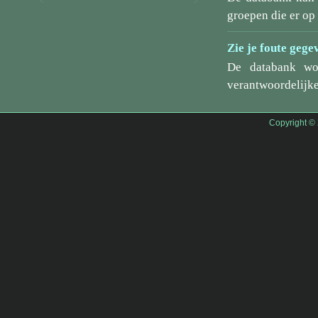
groepen die er o
Zie je foute gege
De databank wo
verantwoordelijke
Copyright ©