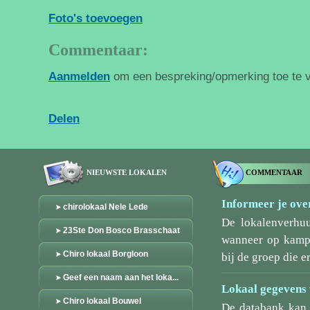
Foto's toevoegen
Commentaar:
Aanmelden
om een bespreking/opmerking toe te 
Delen
NIEUWSTE LOKALEN
COMMENTAAR
Informeer je over
chirolokaal Nele Lede
De lokalenverhu
23Ste Don Bosco Brasschaat
wanneer op kamp/
Chiro lokaal Borgloon
bij de groep die er
Geef een naam aan het loka...
Lokaal gegevens 
Chiro lokaal Bouwel
De databank kan 