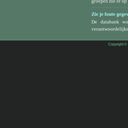
groepen die er o
Zie je foute gege
De databank wo
verantwoordelijke
Copyright ©