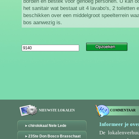
borden en bestek voor genoeg personen. U kan o
het sanitair wat bestaat uit 4 lavabo's, 2 toilette
beschikken over een middelgroot speelterrein waa
bos aanwezig is.
NIEUWSTE LOKALEN
COMMENTAAR
Informeer je over
chirolokaal Nele Lede
De lokalenverhu
23Ste Don Bosco Brasschaat