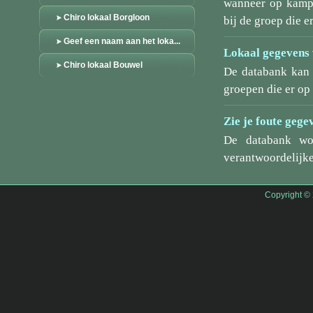
wanneer op kamp/
Chiro lokaal Borgloon
bij de groep die er
Geef een naam aan het loka...
Lokaal gegevens 
Chiro lokaal Bouwel
De databank kan 
groepen die er o
Zie je foute gege
De databank wo
verantwoordelijke
Copyright ©