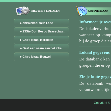
NIEUWSTE LOKALEN
COMMENTAAR
Informeer je over
chirolokaal Nele Lede
De lokalenverhu
23Ste Don Bosco Brasschaat
wanneer op kamp/
Chiro lokaal Borgloon
bij de groep die er
Geef een naam aan het loka...
Lokaal gegevens 
Chiro lokaal Bouwel
De databank kan 
groepen die er o
Zie je foute gege
De databank wo
verantwoordelijke
Copyright ©