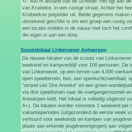
+/- 400 m afstand van de Schelde: Het ligt aan d
van Kruibeke, in een rustige straat. Achter het he
Kruibeekse potpolder uit. Beide gegevens maken 
uitstekend geschikt is om een groep een rustig ver
een locatie midden in de natuur met toch het comf
die eigen is aan een dorp.
Scoutslokaal Linkeroever Antwerpen
De nieuwe lokalen van de scouts van Linkeroever 
weekend en kampverblijf voor 100 personen. De l
van Linkeroever, op een terrein van 4.000 vierkan
open speelterrein, bos, een openluchtzwembad, s
“strand van Sint-Anneke” en een groen wandelpad
via drie speeltuinen naar de voetgangerstunnel en
Antwerpen leidt. Het lokaal is volledig uitgerust 
A+). De lokalen worden minstens 1 weekend per 
vakantieperiodes (uitgezonderd de eerste week va
verhuurd voor weekends en kampen van jeugdvere
plaats aan erkende jeugdverenigingen) aan volgen