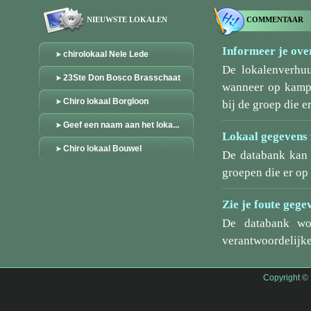
NIEUWSTE LOKALEN
COMMENTAAR
Informeer je over
chirolokaal Nele Lede
De lokalenverhu
23Ste Don Bosco Brasschaat
wanneer op kamp/
Chiro lokaal Borgloon
bij de groep die er
Geef een naam aan het loka...
Lokaal gegevens 
Chiro lokaal Bouwel
De databank kan 
groepen die er o
Zie je foute gege
De databank wo
verantwoordelijke
Copyright ©