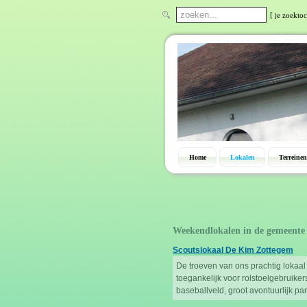
[ je zoekto
Home
Lokalen
Terreinen
Weekendlokalen in de gemeente
Scoutslokaal De Kim Zottegem
De troeven van ons prachtig lokaal 
toegankelijk voor rolstoelgebruike
baseballveld, groot avontuurlijk pa