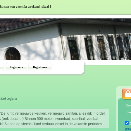
cht naar een geschikt weekend lokaal ]
Eigenaars
Registreren
 Zottegem
Use
Pas
'De Kim': vernieuwde keuken, vernieuwd sanitair, alles dik in orde!
rs (ook douche!) Binnen 500 meter: zwembad, sporthal, voetbal-,
rk!! Station op slechts 1km! Verhuur enkel in de vakantie periodes.
Wac