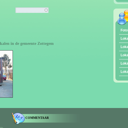
Foto
Loka
lokalen in de gemeente Zottegem
Loka
Loka
Loka
Loka
COMMENTAAR