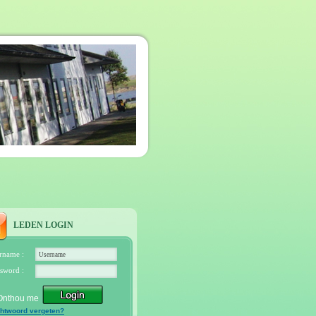
LEDEN LOGIN
rname :
sword :
Onthou me
htwoord vergeten?