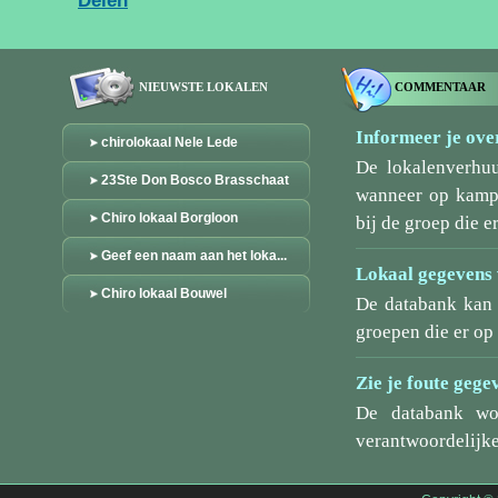
Delen
NIEUWSTE LOKALEN
COMMENTAAR
Informeer je over
chirolokaal Nele Lede
De lokalenverhu
23Ste Don Bosco Brasschaat
wanneer op kamp/
Chiro lokaal Borgloon
bij de groep die er
Geef een naam aan het loka...
Lokaal gegevens 
Chiro lokaal Bouwel
De databank kan 
groepen die er o
Zie je foute gege
De databank wo
verantwoordelijke