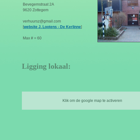
Bevegemstraat 2A
9620 Zottegem
verhuursz@gmail.com
[
website J. Lootens - De Kerlinne
]
Max # = 60
Ligging lokaal:
Klik om de google map te activeren