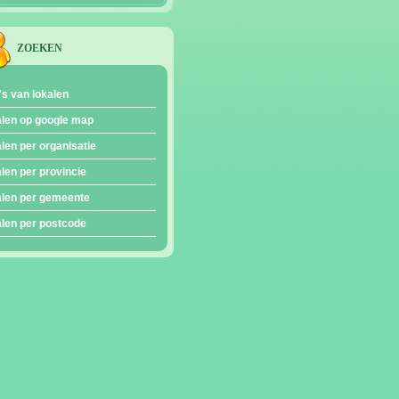
ZOEKEN
's van lokalen
len op google map
len per organisatie
len per provincie
len per gemeente
len per postcode