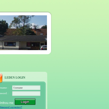
LEDEN LOGIN
rname :
sword :
Onthou me
htwoord vergeten?