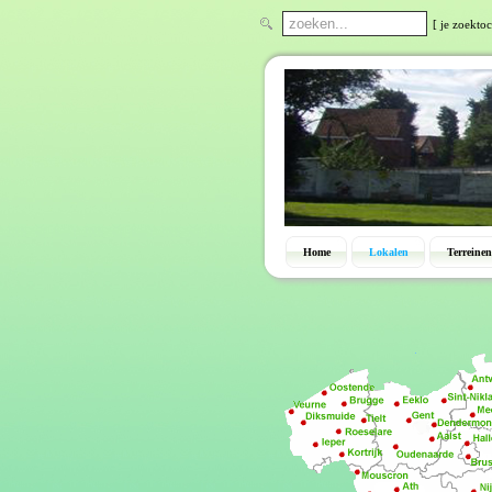
[ je zoekto
Home
Lokalen
Terreinen