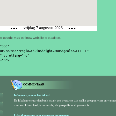
ze
google-map
op jouw website te plaatsen.
"300" 

ur.be/map/?regio=thuin&height=300&bgcolor=FFFFFF"

" scrolling="no" 

="0">

COMMENTAAR
Informeer je over het lokaal.
De lokalenverhuur databank maakt een overzicht van welke groepen waar en wanne
over een lokaal haal je immers bij de groep die er al geweest is.
Lokaal gegevens voor eigenaars en groepen