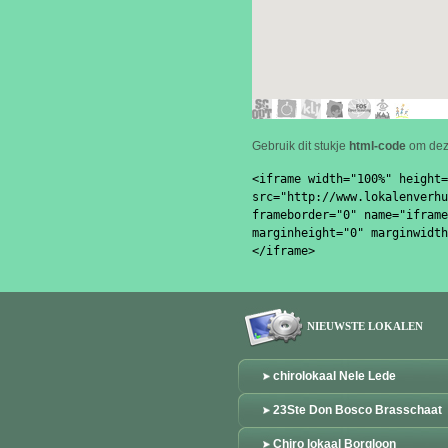
Gebruik dit stukje
html-code
om de
<iframe width="100%" height=
src="http://www.lokalenverhu
frameborder="0" name="iframe
marginheight="0" marginwidth
NIEUWSTE LOKALEN
chirolokaal Nele Lede
23Ste Don Bosco Brasschaat
Chiro lokaal Borgloon