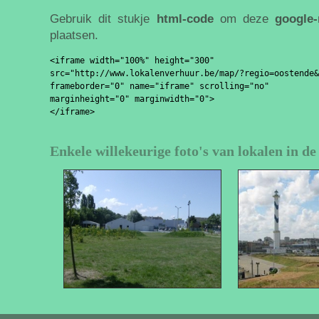
Gebruik dit stukje
html-code
om deze
google
plaatsen.
<iframe width="100%" height="300" 

src="http://www.lokalenverhuur.be/map/?regio=oostende&
frameborder="0" name="iframe" scrolling="no" 

marginheight="0" marginwidth="0">

Enkele willekeurige foto's van lokalen in d