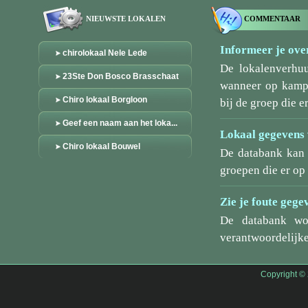
NIEUWSTE LOKALEN
COMMENTAAR
Informeer je over
chirolokaal Nele Lede
De lokalenverhu
23Ste Don Bosco Brasschaat
wanneer op kamp/
Chiro lokaal Borgloon
bij de groep die er
Geef een naam aan het loka...
Lokaal gegevens 
Chiro lokaal Bouwel
De databank kan 
groepen die er o
Zie je foute gege
De databank wo
verantwoordelijke
Copyright ©