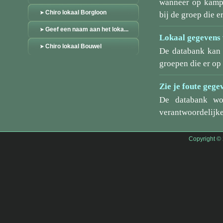
wanneer op kamp/
Chiro lokaal Borgloon
bij de groep die er
Geef een naam aan het loka...
Lokaal gegevens 
Chiro lokaal Bouwel
De databank kan 
groepen die er o
Zie je foute gege
De databank wo
verantwoordelijke
Copyright ©