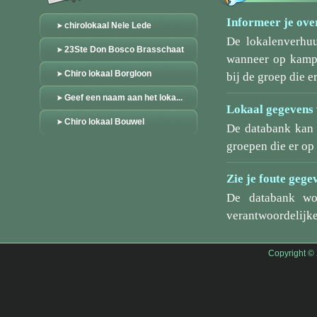
Informeer je over
chirolokaal Nele Lede
De lokalenverhu
23Ste Don Bosco Brasschaat
wanneer op kamp/
Chiro lokaal Borgloon
bij de groep die er
Geef een naam aan het loka...
Lokaal gegevens 
Chiro lokaal Bouwel
De databank kan 
groepen die er o
Zie je foute gege
De databank wo
verantwoordelijke
Copyright ©