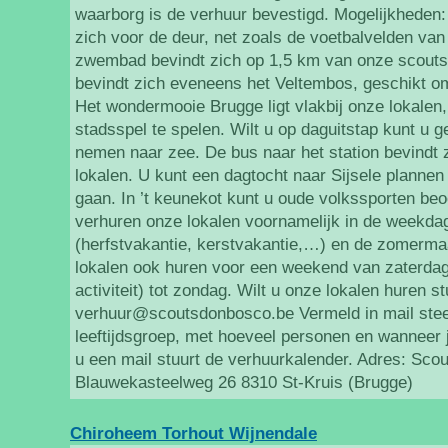
waarborg is de verhuur bevestigd. Mogelijkheden:
zich voor de deur, net zoals de voetbalvelden van
zwembad bevindt zich op 1,5 km van onze scoutsl
bevindt zich eveneens het Veltembos, geschikt o
Het wondermooie Brugge ligt vlakbij onze lokalen
stadsspel te spelen. Wilt u op daguitstap kunt u g
nemen naar zee. De bus naar het station bevindt 
lokalen. U kunt een dagtocht naar Sijsele plannen
gaan. In ’t keunekot kunt u oude volkssporten beo
verhuren onze lokalen voornamelijk in de weekda
(herfstvakantie, kerstvakantie,…) en de zomerm
lokalen ook huren voor een weekend van zaterda
activiteit) tot zondag. Wilt u onze lokalen huren s
verhuur@scoutsdonbosco.be Vermeld in mail ste
leeftijdsgroep, met hoeveel personen en wanneer 
u een mail stuurt de verhuurkalender. Adres: Sc
Blauwekasteelweg 26 8310 St-Kruis (Brugge)
Chiroheem Torhout Wijnendale