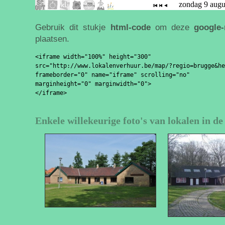
Gebruik dit stukje
html-code
om deze
google
plaatsen.
<iframe width="100%" height="300" 

src="http://www.lokalenverhuur.be/map/?regio=brugge&he
frameborder="0" name="iframe" scrolling="no" 

marginheight="0" marginwidth="0">

Enkele willekeurige foto's van lokalen in d