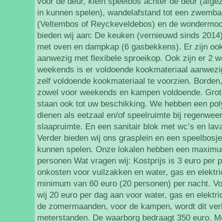
voor de deur, klein speelbos achter de deur (afgez
in kunnen spelen), wandelafstand tot een zwembad
(Veltembos of Reyckeveldebos) en de wondermoo
bieden wij aan: De keuken (vernieuwd sinds 2014):
met oven en dampkap (6 gasbekkens). Er zijn oo
aanwezig met flexibele sproeikop. Ook zijn er 2 w
weekends is er voldoende kookmateriaal aanwezi
zelf voldoende kookmateriaal te voorzien. Borden,
zowel voor weekends en kampen voldoende. Grote
staan ook tot uw beschikking. We hebben een pol
dienen als eetzaal en/of speelruimte bij regenwee
slaapruimte. En een sanitair blok met wc’s en la
Verder bieden wij ons grasplein en een speelbosje
kunnen spelen. Onze lokalen hebben een maximu
personen Wat vragen wij: Kostprijs is 3 euro per 
onkosten voor vuilzakken en water, gas en elektric
minimum van 60 euro (20 personen) per nacht. V
wij 20 euro per dag aan voor water, gas en elektric
de zomermaanden, voor de kampen, wordt dit ver
meterstanden. De waarborg bedraagt 350 euro. Me