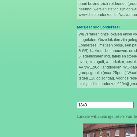
buurt bevindt zich voldoende (groen
beenhouwers en station zijn op wan
www.chirolonderzeel.be/wp/verhuu
Meisjeschiro Londerzeel
Wij verhuren onze lokalen enkel 
toegelaten. Onze lokalen zijn gele
Londerzeel, met een bosje, een park
& GB), bakkers, beenhouwers en sta
5 ledenlokalen incl. tafels en stoel
oven, microgolf, waterkoker, bestek
AANWEZIG: Handdoeken, WC-papier, 
groepsgrootte (max. 25pers.) Waar
tegen 12u op zondag. Voor de reser
meisjeschirolonderzeel0204@gma
Enkele willekeurige foto's van 