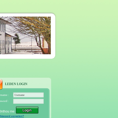
LEDEN LOGIN
rname :
sword :
Onthou me
htwoord vergeten?