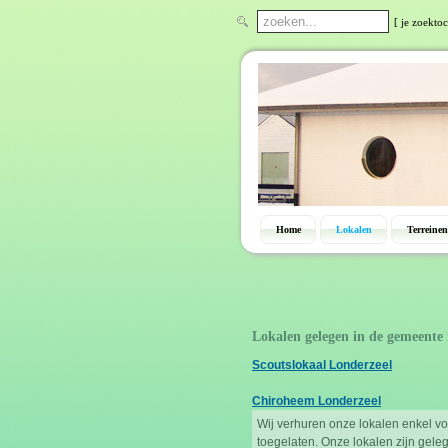
[ je zoektoc
Home
Lokalen
Terreinen
Lokalen gelegen in de gemeente
Scoutslokaal Londerzeel
Chiroheem Londerzeel
Wij verhuren onze lokalen enkel 
toegelaten. Onze lokalen zijn gele