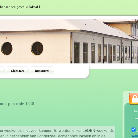
ht naar een geschikt lokaal ]
Eigenaars
Registreren
 met postcode 1840
Use
Pas
voor weekends, niet voor kampen! Er worden enkel LEDEN-weekends
gen in het centrum van Londerzeel. Achter onze lokalen en in de
Wac