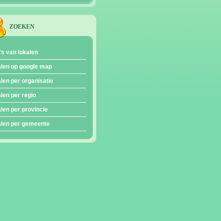
ZOEKEN
's van lokalen
len op google map
len per organisatie
len per regio
len per provincie
len per gemeente