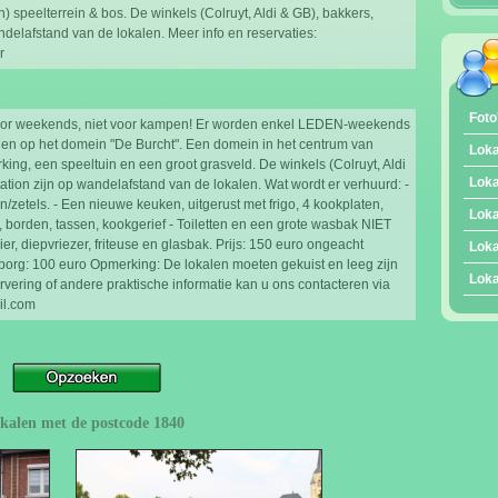
) speelterrein & bos. De winkels (Colruyt, Aldi & GB), bakkers,
delafstand van de lokalen. Meer info en reservaties:
r
Foto
voor weekends, niet voor kampen! Er worden enkel LEDEN-weekends
gen op het domein "De Burcht". Een domein in het centrum van
Loka
ing, een speeltuin en een groot grasveld. De winkels (Colruyt, Aldi
Loka
tion zijn op wandelafstand van de lokalen. Wat wordt er verhuurd: -
en/zetels. - Een nieuwe keuken, uitgerust met frigo, 4 kookplaten,
Loka
, borden, tassen, kookgerief - Toiletten en een grote wasbak NIET
diepvriezer, friteuse en glasbak. Prijs: 150 euro ongeacht
Loka
borg: 100 euro Opmerking: De lokalen moeten gekuist en leeg zijn
Loka
vering of andere praktische informatie kan u ons contacteren via
il.com
lokalen met de postcode 1840