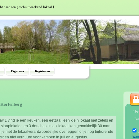
cht naar een geschikt weekend lokaal ]
Eigenaars
Registreren
 Kortenberg
Use
Pas
 1 vind je een keuken, een eetzaal, een klein lokaal met zetels en
te slaaplokalen en 3 douches. In elk lokaal kan gemakkelijk 30 man
n je met de lokaalverantwoordelijke overleggen of je nog bijhorende
rden niet verhuurd voor kampen in juli en augustus.
Wac