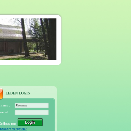
LEDEN LOGIN
rname :
sword :
Onthou me
htwoord vergeten?