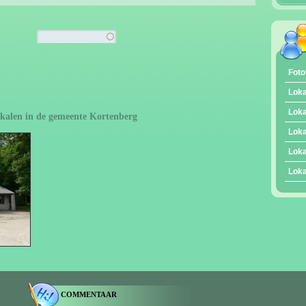
Foto
Loka
Loka
lokalen in de gemeente Kortenberg
Loka
Loka
Loka
COMMENTAAR