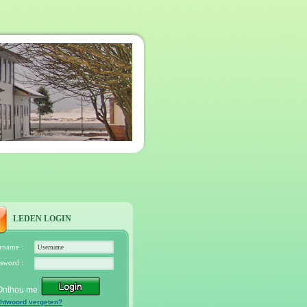
LEDEN LOGIN
rname :
sword :
Onthou me
htwoord vergeten?