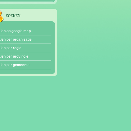
ZOEKEN
len op google map
len per organisatie
len per regio
len per provincie
len per gemeente