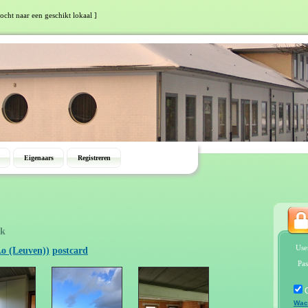
tocht naar een geschikt lokaal ]
Eigenaars
Registreren
ek
Use
Lo (Leuven))
postcard
Pas
Wac