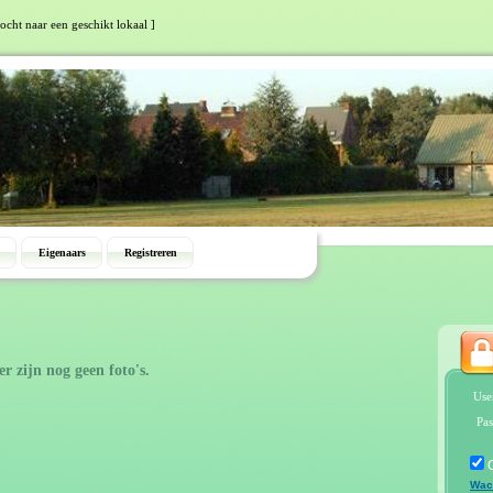
tocht naar een geschikt lokaal ]
Eigenaars
Registreren
er zijn nog geen foto's.
Use
Pas
Wac