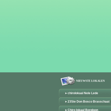
NIEUWSTE LOKALEN
chirolokaal Nele Lede
23Ste Don Bosco Brasschaat
Chiro lokaal Borgloon