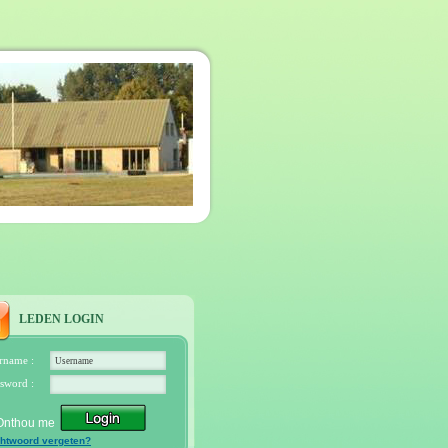
LEDEN LOGIN
rname :
sword :
Onthou me
htwoord vergeten?