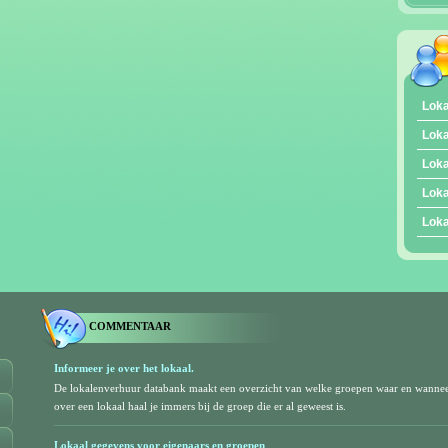
Loka
Loka
Loka
Loka
Loka
COMMENTAAR
Informeer je over het lokaal.
De lokalenverhuur databank maakt een overzicht van welke groepen waar en wanne
over een lokaal haal je immers bij de groep die er al geweest is.
Lokaal gegevens voor eigenaars en groepen