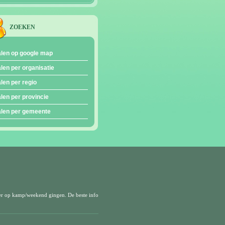
ZOEKEN
len op google map
len per organisatie
len per regio
len per provincie
len per gemeente
er op kamp/weekend gingen. De beste info