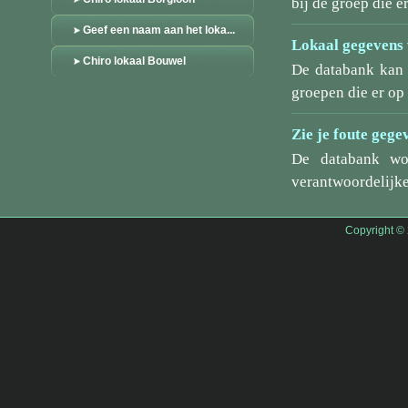
bij de groep die er
Geef een naam aan het loka...
Lokaal gegevens 
Chiro lokaal Bouwel
De databank kan 
groepen die er o
Zie je foute gege
De databank wo
verantwoordelijke
Copyright ©