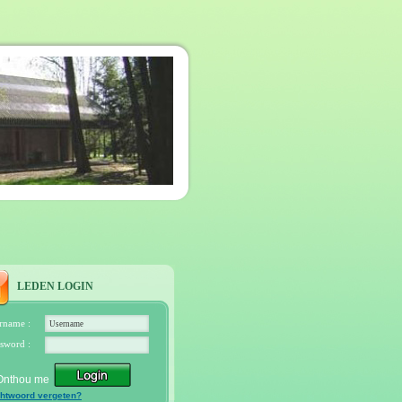
LEDEN LOGIN
rname :
sword :
Onthou me
htwoord vergeten?