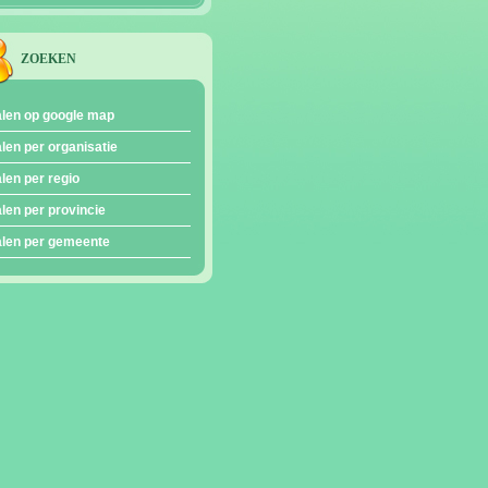
ZOEKEN
len op google map
len per organisatie
len per regio
len per provincie
len per gemeente