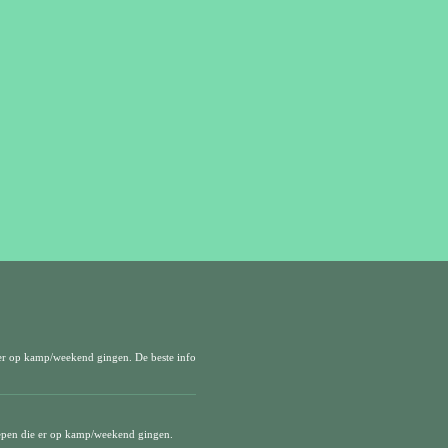
er op kamp/weekend gingen. De beste info
epen die er op kamp/weekend gingen.