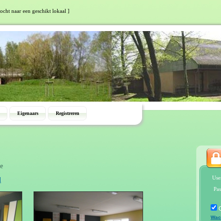
tocht naar een geschikt lokaal ]
Eigenaars
Registreren
e
Use
d
Pas
Wac