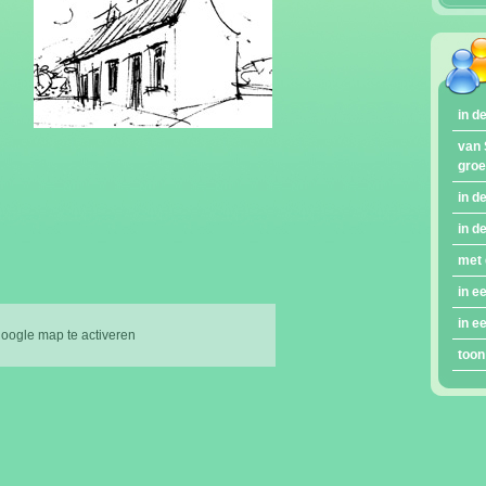
in d
van 
gro
in d
in d
met 
in e
in e
google map te activeren
toon