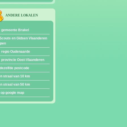
ANDERE LOKALEN
e gemeente Brakel
Scouts en Gidsen Vlaanderen
epen
e regio Oudenaarde
e provincie Oost-Vlaanderen
dezelfde postcode
en straal van 10 km
en straal van 50 km
 op google map