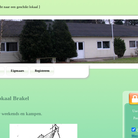
ht naar een geschikt lokaal ]
Eigenaars
Registreren
okaal Brakel
Use
r weekends en kampen.
Pas
Wac