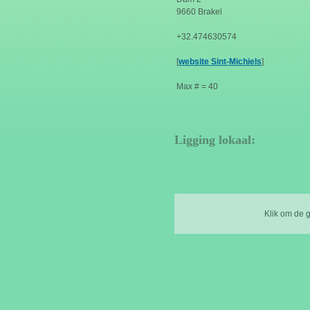
9660 Brakel
+32.474630574
[
website Sint-Michiels
]
Max # = 40
Ligging lokaal:
Klik om de 