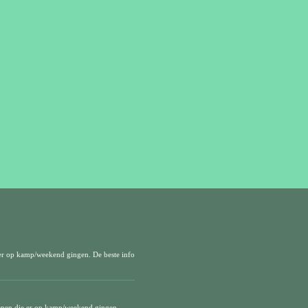
er op kamp/weekend gingen. De beste info
epen die er op kamp/weekend gingen.