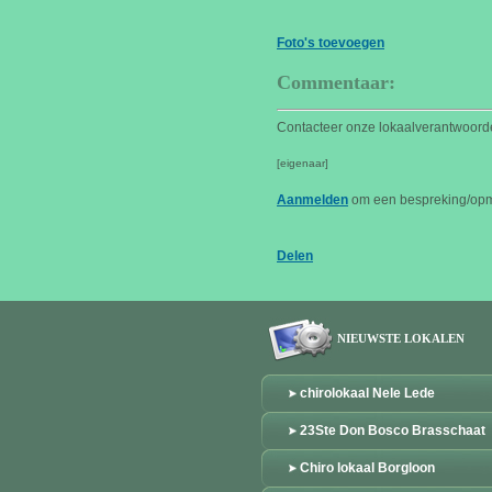
Foto's toevoegen
Commentaar:
Contacteer onze lokaalverantwoor
[eigenaar]
Aanmelden
om een bespreking/opme
Delen
NIEUWSTE LOKALEN
chirolokaal Nele Lede
23Ste Don Bosco Brasschaat
Chiro lokaal Borgloon