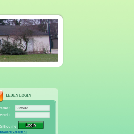
LEDEN LOGIN
rname :
sword :
Onthou me
htwoord vergeten?