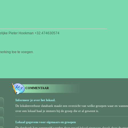
delijke Pieter Hoekman +32.474630574
rking toe te voegen.
COMMENTAAR
Informeer je over het lokaal.
De lokalenverhuur databank maakt een overzicht van welke groepen waar en wanne
over een lokaal haal je immers bij de groep die er al geweest is.
Lokaal gegevens voor eigenaars en groepen
De databank kan aangevuld worden door zowel lokaal eigenaars alsook door de gro