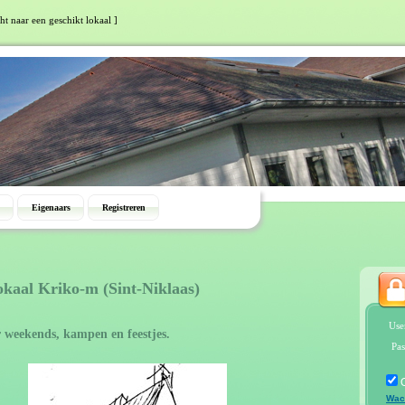
ht naar een geschikt lokaal ]
Eigenaars
Registreren
okaal Kriko-m (Sint-Niklaas)
Use
 weekends, kampen en feestjes.
Pas
Wac