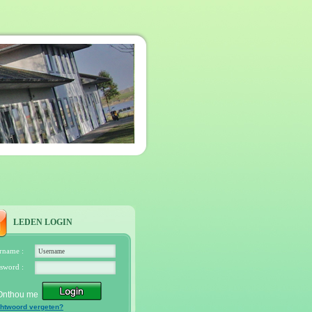
LEDEN LOGIN
rname :
sword :
Onthou me
htwoord vergeten?