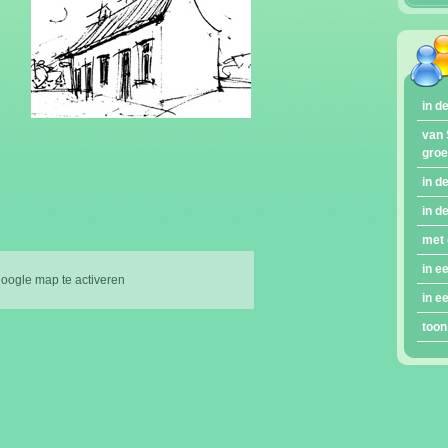
in d
van 
gro
in d
in d
met 
in e
google map te activeren
in e
toon