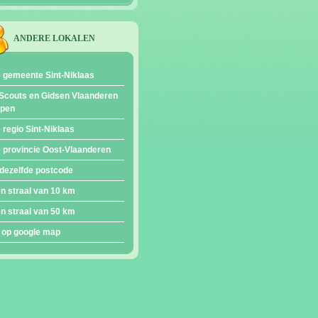
ANDERE LOKALEN
e gemeente Sint-Niklaas
Scouts en Gidsen Vlaanderen
epen
e regio Sint-Niklaas
e provincie Oost-Vlaanderen
dezelfde postcode
en straal van 10 km
en straal van 50 km
 op google map