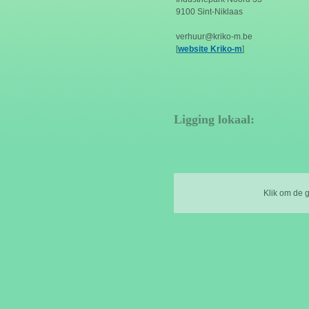
9100 Sint-Niklaas
verhuur@kriko-m.be
[
website Kriko-m
]
Ligging lokaal:
Klik om de 