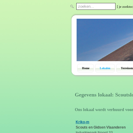
[ je zoektoc
Home
Lokalen
Terreinen
Gegevens lokaal: Scoutsl
Ons lokaal wordt verhuurd voor
Kriko-m
Scouts en Gidsen Vlaanderen
Industriepark Noord 33