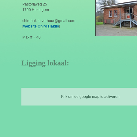
Pastorijweg 25
1790 Hekelgem
chirohakilo.verhuur@gmail.com
[
website Chiro Hakilo
]
Max # = 40
Ligging lokaal:
Klik om de google map te activeren