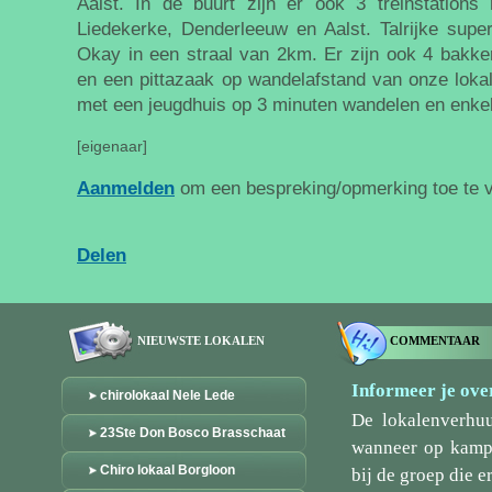
Aalst. In de buurt zijn er ook 3 treinstations
Liedekerke, Denderleeuw en Aalst. Talrijke super
Okay in een straal van 2km. Er zijn ook 4 bakkers
en een pittazaak op wandelafstand van onze loka
met een jeugdhuis op 3 minuten wandelen en enkele
[eigenaar]
Aanmelden
om een bespreking/opmerking toe te 
Delen
NIEUWSTE LOKALEN
COMMENTAAR
Informeer je over
chirolokaal Nele Lede
De lokalenverhu
23Ste Don Bosco Brasschaat
wanneer op kamp/
Chiro lokaal Borgloon
bij de groep die er