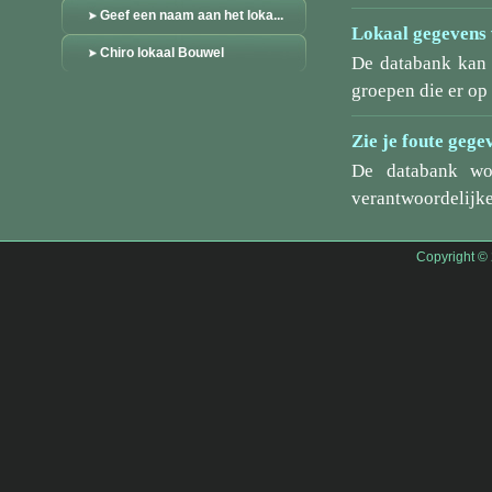
Geef een naam aan het loka...
Lokaal gegevens 
Chiro lokaal Bouwel
De databank kan 
groepen die er o
Zie je foute gege
De databank wo
verantwoordelijke
Copyright ©