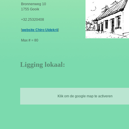
Bronnenweg 10
1755 Gooik
+32.25320408
[
website Chiro Uidekrij
]
Max # = 80
Ligging lokaal:
Klik om de google map te activeren