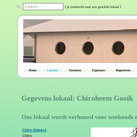
[ je zoektocht naar een geschikt lokaal ]
Home
Lokalen
Terreinen
Eigenaars
Registreren
Gegevens lokaal: Chiroheem Gooik
Ons lokaal wordt verhuurd voor weekends 
Chiro Uidekrij
Chiro