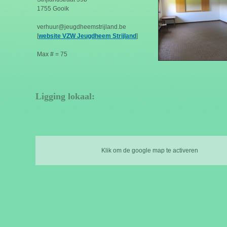
1755 Gooik
verhuur@jeugdheemstrijland.be
[
website VZW Jeugdheem Strijland
]
Max # = 75
Ligging lokaal:
Klik om de google map te activeren