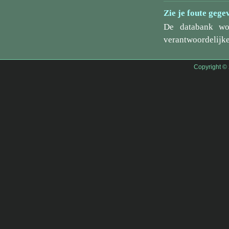
Zie je foute gege
De databank wo
verantwoordelijke
Copyright ©