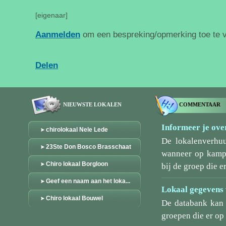
[eigenaar]
Aanmelden
om een bespreking/opmerking toe te 
Delen
NIEUWSTE LOKALEN
COMMENTAAR
Informeer je over
chirolokaal Nele Lede
De lokalenverhu
23Ste Don Bosco Brasschaat
wanneer op kamp/
Chiro lokaal Borgloon
bij de groep die er
Geef een naam aan het loka...
Lokaal gegevens 
Chiro lokaal Bouwel
De databank kan 
groepen die er o