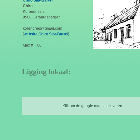
Chiro Sint-Bartel
Chiro
Korendries 2
9500 Geraardsbergen
korendries@gmail.com
[
website Chiro Sint-Bartel
]
Max # = 60
Ligging lokaal:
Klik om de google map te activeren