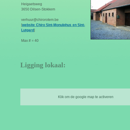
Heigaetsweg
3650 Dilsen-Stokkem
verhuur@chirorotem.be
[
website Chiro Sint-Monulphus en Sint-
Lutgard
]
Max # = 40
Ligging lokaal:
Klik om de google map te activeren