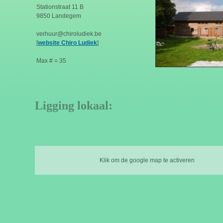
Stationstraat 11 B
9850 Landegem
verhuur@chiroludiek.be
[
website Chiro Ludiek
]
Max # = 35
Ligging lokaal:
Klik om de google map te activeren