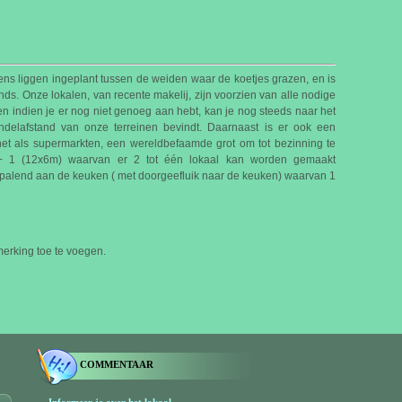
ns liggen ingeplant tussen de weiden waar de koetjes grazen, en is
ds. Onze lokalen, van recente makelij, zijn voorzien van alle nodige
m, en indien je er nog niet genoeg aan hebt, kan je nog steeds naar het
delafstand van onze terreinen bevindt. Daarnaast is er ook een
t als supermarkten, een wereldbefaamde grot om tot bezinning te
 + 1 (12x6m) waarvan er 2 tot één lokaal kan worden gemaakt
palend aan de keuken ( met doorgeefluik naar de keuken) waarvan 1
rking toe te voegen.
COMMENTAAR