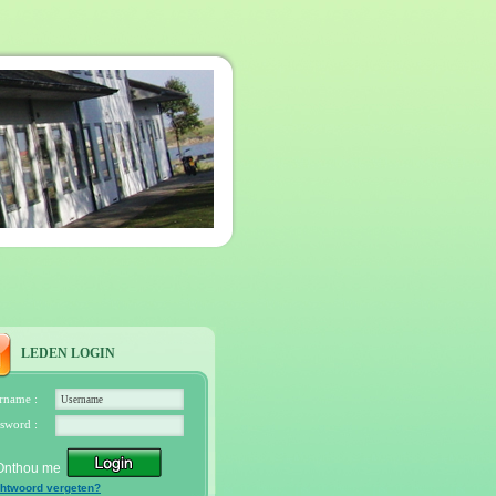
LEDEN LOGIN
rname :
sword :
Onthou me
htwoord vergeten?