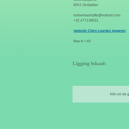
9041 Oostakker
norbertvanhyfte@hotmail.com
+32.477139031
[
website Chiro Lourdes jongens
]
Max # = 40
Ligging lokaal:
Klik om de 