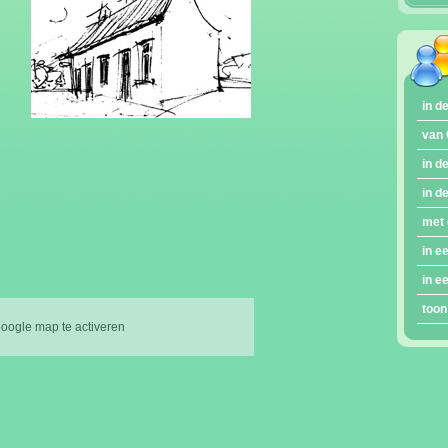
in d
van 
in d
in d
met 
in e
in e
toon
google map te activeren