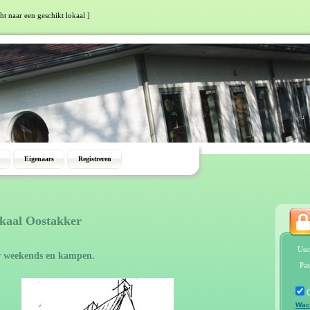
ht naar een geschikt lokaal ]
Eigenaars
Registreren
okaal Oostakker
Use
r weekends en kampen.
Pas
Wac