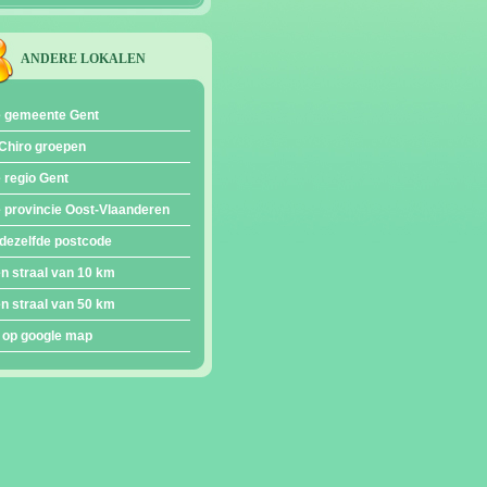
ANDERE LOKALEN
e gemeente Gent
Chiro groepen
e regio Gent
e provincie Oost-Vlaanderen
dezelfde postcode
en straal van 10 km
en straal van 50 km
 op google map