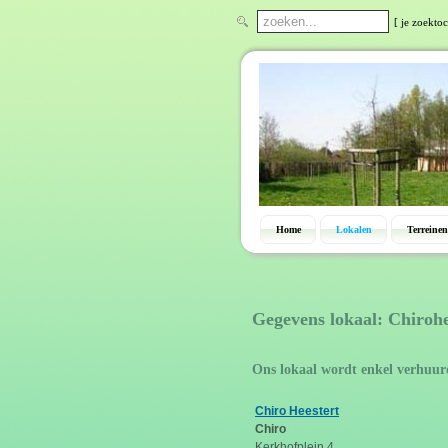
[ je zoektoc
Home
Lokalen
Terreinen
Gegevens lokaal: Chiroh
Ons lokaal wordt enkel verhuur
Chiro Heestert
Chiro
Kerkhofplein 4