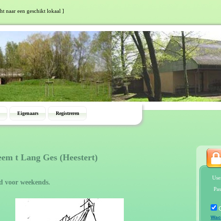
ht naar een geschikt lokaal ]
Eigenaars
Registreren
eem t Lang Ges (Heestert)
Use
d voor weekends.
Pas
Wac