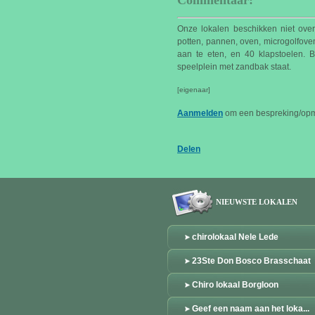
Commentaar:
Onze lokalen beschikken niet over
potten, pannen, oven, microgolfove
aan te eten, en 40 klapstoelen. B
speelplein met zandbak staat.
[eigenaar]
Aanmelden
om een bespreking/opme
Delen
NIEUWSTE LOKALEN
chirolokaal Nele Lede
23Ste Don Bosco Brasschaat
Chiro lokaal Borgloon
Geef een naam aan het loka...