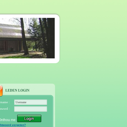
LEDEN LOGIN
rname :
sword :
Onthou me
htwoord vergeten?