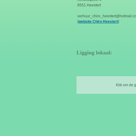
8551 Heestert
verhuur_chiro_heestert@hotmail.c
[
website Chiro Heestert
]
Ligging lokaal:
Klik om de 