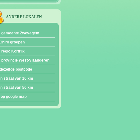
ANDERE LOKALEN
de gemeente Zwevegem
Chiro groepen
e regio Kortrijk
e provincie West-Vlaanderen
dezelfde postcode
en straal van 10 km
en straal van 50 km
 op google map