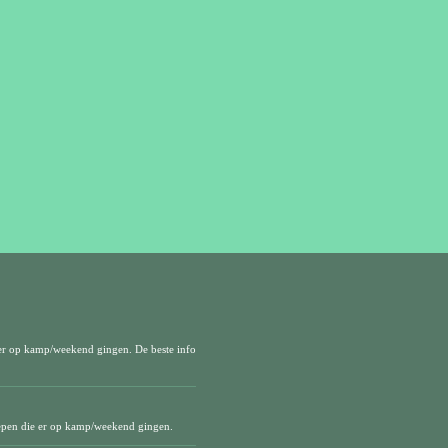
er op kamp/weekend gingen. De beste info
epen die er op kamp/weekend gingen.