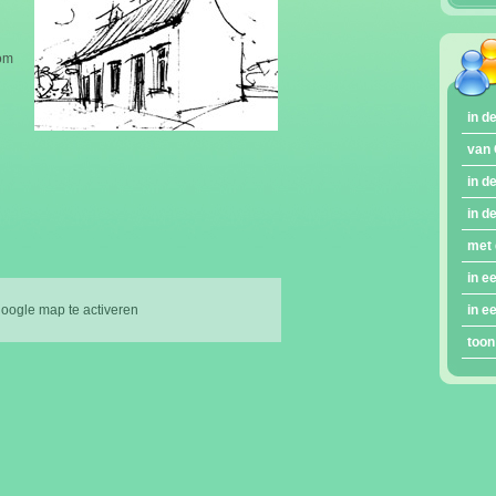
om
in 
van 
in d
in d
met 
in e
google map te activeren
in e
toon