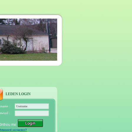
LEDEN LOGIN
rname :
sword :
Onthou me
htwoord vergeten?