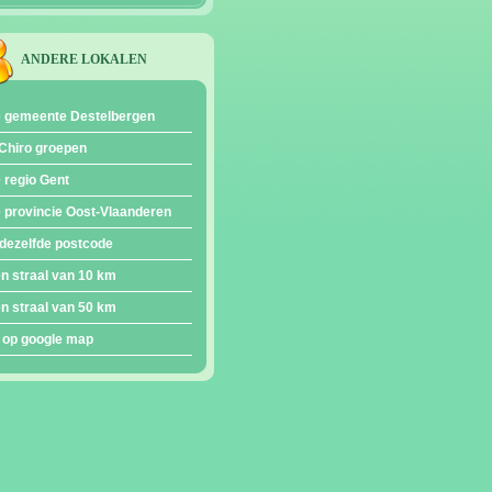
ANDERE LOKALEN
e gemeente Destelbergen
Chiro groepen
e regio Gent
e provincie Oost-Vlaanderen
dezelfde postcode
en straal van 10 km
en straal van 50 km
 op google map