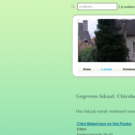
[ je zoektoc
Home
Lokalen
Terreinen
Gegevens lokaal: Chiroh
Ons lokaal wordt verhuurd voo
Chiro Malpertuus en Sint Paulus
Chiro
Kerkkouterrede 38-40