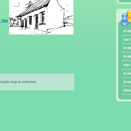
Sint
in d
van 
in d
in d
met 
in e
google map te activeren
in e
toon