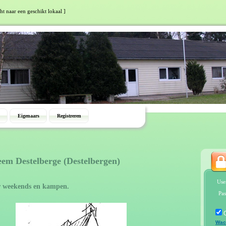
ht naar een geschikt lokaal ]
Eigenaars
Registreren
eem Destelberge (Destelbergen)
Use
r weekends en kampen.
Pas
Wac