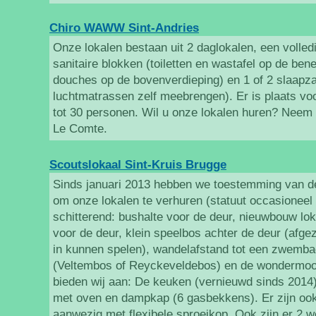
Chiro WAWW Sint-Andries
Onze lokalen bestaan uit 2 daglokalen, een volled
sanitaire blokken (toiletten en wastafel op de ben
douches op de bovenverdieping) en 1 of 2 slaapza
luchtmatrassen zelf meebrengen). Er is plaats vo
tot 30 personen. Wil u onze lokalen huren? Neem
Le Comte.
Scoutslokaal Sint-Kruis Brugge
Sinds januari 2013 hebben we toestemming van de
om onze lokalen te verhuren (statuut occasioneel 
schitterend: bushalte voor de deur, nieuwbouw lok
voor de deur, klein speelbos achter de deur (afgez
in kunnen spelen), wandelafstand tot een zwembad
(Veltembos of Reyckeveldebos) en de wondermoo
bieden wij aan: De keuken (vernieuwd sinds 2014):
met oven en dampkap (6 gasbekkens). Er zijn oo
aanwezig met flexibele sproeikop. Ook zijn er 2 w