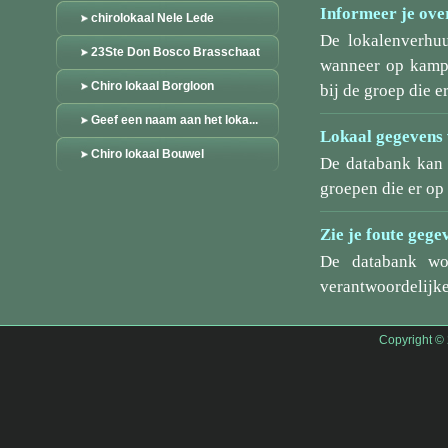
Informeer je over
chirolokaal Nele Lede
De lokalenverhu
23Ste Don Bosco Brasschaat
wanneer op kamp/
Chiro lokaal Borgloon
bij de groep die er
Geef een naam aan het loka...
Lokaal gegevens 
Chiro lokaal Bouwel
De databank kan 
groepen die er o
Zie je foute gege
De databank wo
verantwoordelijke
Copyright ©